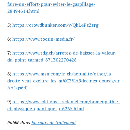
faire-un-effort-pour-eviter-le-gaspillage-
28494614.html
5)
https://crowdbunker.com/v/QkL4PzZsrg
6)
https://www.tocsin-media.fr/
7)
https://www.tdg.ch/arretez-de-baisser-la-valeur-
du-point-tarmed-871302270428
8)
https://www.msn.com/fr-ch/actualite/other/la-
droite-veut-exclure-les-m%C3%A9decines-douces/ar-
AA1qs6dJ
9)
https://www.editions-tredaniel.com/homeopathie-
et-physique-quantique-p-6265.html
Publié dans
En cours de traitement