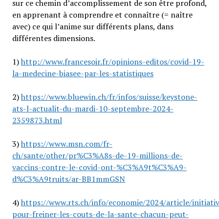
sur ce chemin d’accomplissement de son être profond,
en apprenant à comprendre et connaître (= naître
avec) ce qui l’anime sur différents plans, dans
différentes dimensions.
1)
http://www.francesoir.fr/opinions-editos/covid-19-
la-medecine-biasee-par-les-statistiques
2)
https://www.bluewin.ch/fr/infos/suisse/keystone-
ats-l-actualit-du-mardi-10-septembre-2024-
2359873.html
3)
https://www.msn.com/fr-
ch/sante/other/pr%C3%A8s-de-19-millions-de-
vaccins-contre-le-covid-ont-%C3%A9t%C3%A9-
d%C3%A9truits/ar-BB1mmGSN
4)
https://www.rts.ch/info/economie/2024/article/initiati
pour-freiner-les-couts-de-la-sante-chacun-peut-