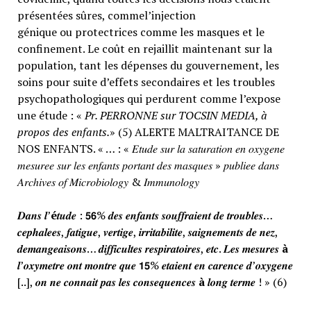
présentées sûres, commel’injection
génique ou protectrices comme les masques et le
confinement. Le coût en rejaillit maintenant sur la
population, tant les dépenses du gouvernement, les
soins pour suite d’effets secondaires et les troubles
psychopathologiques qui perdurent comme l’expose
une étude : «
Pr. PERRONNE sur TOCSIN MEDIA, à
propos des enfants.
» (5) ALERTE MALTRAITANCE DE
NOS ENFANTS. « … : « 𝐸𝑡𝑢𝑑𝑒 𝑠𝑢𝑟 𝑙𝑎 𝑠𝑎𝑡𝑢𝑟𝑎𝑡𝑖𝑜𝑛 𝑒𝑛 𝑜𝑥𝑦𝑔𝑒𝑛𝑒
𝑚𝑒𝑠𝑢𝑟𝑒𝑒 𝑠𝑢𝑟 𝑙𝑒𝑠 𝑒𝑛𝑓𝑎𝑛𝑡𝑠 𝑝𝑜𝑟𝑡𝑎𝑛𝑡 𝑑𝑒𝑠 𝑚𝑎𝑠𝑞𝑢𝑒𝑠 » 𝑝𝑢𝑏𝑙𝑖𝑒𝑒 𝑑𝑎𝑛𝑠
𝐴𝑟𝑐ℎ𝑖𝑣𝑒𝑠 𝑜𝑓 𝑀𝑖𝑐𝑟𝑜𝑏𝑖𝑜𝑙𝑜𝑔𝑦 & 𝐼𝑚𝑚𝑢𝑛𝑜𝑙𝑜𝑔𝑦
𝑫𝒂𝒏𝒔 𝒍’
é
𝒕𝒖𝒅𝒆 : 𝟱𝟲% 𝒅𝒆𝒔 𝒆𝒏𝒇𝒂𝒏𝒕𝒔 𝒔𝒐𝒖𝒇𝒇𝒓𝒂𝒊𝒆𝒏𝒕 𝒅𝒆 𝒕𝒓𝒐𝒖𝒃𝒍𝒆𝒔…
𝒄𝒆𝒑𝒉𝒂𝒍𝒆𝒆𝒔, 𝒇𝒂𝒕𝒊𝒈𝒖𝒆, 𝒗𝒆𝒓𝒕𝒊𝒈𝒆, 𝒊𝒓𝒓𝒊𝒕𝒂𝒃𝒊𝒍𝒊𝒕𝒆, 𝒔𝒂𝒊𝒈𝒏𝒆𝒎𝒆𝒏𝒕𝒔 𝒅𝒆 𝒏𝒆𝒛,
𝒅𝒆𝒎𝒂𝒏𝒈𝒆𝒂𝒊𝒔𝒐𝒏𝒔… 𝒅𝒊𝒇𝒇𝒊𝒄𝒖𝒍𝒕𝒆𝒔 𝒓𝒆𝒔𝒑𝒊𝒓𝒂𝒕𝒐𝒊𝒓𝒆𝒔, 𝒆𝒕𝒄. 𝑳𝒆𝒔 𝒎𝒆𝒔𝒖𝒓𝒆𝒔
à
𝒍’𝒐𝒙𝒚𝒎𝒆𝒕𝒓𝒆 𝒐𝒏𝒕 𝒎𝒐𝒏𝒕𝒓𝒆 𝒒𝒖𝒆 𝟭𝟱% 𝒆𝒕𝒂𝒊𝒆𝒏𝒕 𝒆𝒏 𝒄𝒂𝒓𝒆𝒏𝒄𝒆 𝒅’𝒐𝒙𝒚𝒈𝒆𝒏𝒆
[..], 𝒐𝒏 𝒏𝒆 𝒄𝒐𝒏𝒏𝒂𝒊𝒕 𝒑𝒂𝒔 𝒍𝒆𝒔 𝒄𝒐𝒏𝒔𝒆𝒒𝒖𝒆𝒏𝒄𝒆𝒔
à
𝒍𝒐𝒏𝒈 𝒕𝒆𝒓𝒎𝒆 ! » (6)