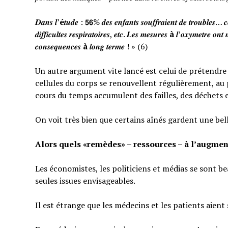
𝑫𝒂𝒏𝒔 𝒍’
é
𝒕𝒖𝒅𝒆 : 𝟱𝟲% 𝒅𝒆𝒔 𝒆𝒏𝒇𝒂𝒏𝒕𝒔 𝒔𝒐𝒖𝒇𝒇𝒓𝒂𝒊𝒆𝒏𝒕 𝒅𝒆 𝒕𝒓𝒐𝒖𝒃𝒍𝒆𝒔… 𝒄𝒆
𝒅𝒊𝒇𝒇𝒊𝒄𝒖𝒍𝒕𝒆𝒔 𝒓𝒆𝒔𝒑𝒊𝒓𝒂𝒕𝒐𝒊𝒓𝒆𝒔, 𝒆𝒕𝒄. 𝑳𝒆𝒔 𝒎𝒆𝒔𝒖𝒓𝒆𝒔
à
𝒍’𝒐𝒙𝒚𝒎𝒆𝒕𝒓𝒆 𝒐𝒏𝒕 
𝒄𝒐𝒏𝒔𝒆𝒒𝒖𝒆𝒏𝒄𝒆𝒔
à
𝒍𝒐𝒏𝒈 𝒕𝒆𝒓𝒎𝒆 ! » (6)
Un autre argument vite lancé est celui de prétendre qu
cellules du corps se renouvellent régulièrement, au p
cours du temps accumulent des failles, des déchets 
On voit très bien que certains aînés gardent une bel
Alors quels «remèdes» – ressources – à l’augmen
Les économistes, les politiciens et médias se sont b
seules issues envisageables.
Il est étrange que les médecins et les patients aient 