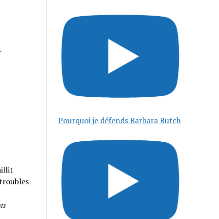
r
Pourquoi je défends Barbara Butch
llit
 troubles
𝑠