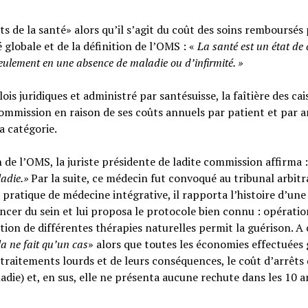
s de la santé» alors qu’il s’agit du coût des soins remboursés 
é globale et de la définition de l’OMS : «
La santé est un
état de
seulement en une absence de maladie ou d’infirmité.
»
ois juridiques et administré par santésuisse, la faîtière des cai
ommission en raison de ses coûts annuels par patient et par a
sa catégorie.
n de l’OMS, la juriste présidente de ladite commission affirma :
ladie.»
Par la suite, ce médecin fut convoqué au tribunal arbitr
 pratique de médecine intégrative, il rapporta l’histoire d’une
cer du sein et lui proposa le protocole bien connu : opératio
tion de différentes thérapies naturelles permit la guérison. A c
la ne fait qu’un cas
» alors que toutes les économies effectuées 
raitements lourds et de leurs conséquences, le coût d’arrêts
adie) et, en sus, elle ne présenta aucune rechute dans les 10 a