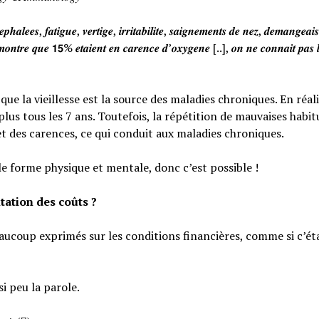
𝒉𝒂𝒍𝒆𝒆𝒔, 𝒇𝒂𝒕𝒊𝒈𝒖𝒆, 𝒗𝒆𝒓𝒕𝒊𝒈𝒆, 𝒊𝒓𝒓𝒊𝒕𝒂𝒃𝒊𝒍𝒊𝒕𝒆, 𝒔𝒂𝒊𝒈𝒏𝒆𝒎𝒆𝒏𝒕𝒔 𝒅𝒆 𝒏𝒆𝒛, 𝒅𝒆𝒎𝒂𝒏𝒈𝒆𝒂
𝒐𝒏𝒕𝒓𝒆 𝒒𝒖𝒆 𝟭𝟱% 𝒆𝒕𝒂𝒊𝒆𝒏𝒕 𝒆𝒏 𝒄𝒂𝒓𝒆𝒏𝒄𝒆 𝒅’𝒐𝒙𝒚𝒈𝒆𝒏𝒆 [..], 𝒐𝒏 𝒏𝒆 𝒄𝒐𝒏𝒏𝒂𝒊𝒕 𝒑𝒂𝒔 𝒍
e la vieillesse est la source des maladies chroniques. En réali
lus tous les 7 ans. Toutefois, la répétition de mauvaises habi
et des carences, ce qui conduit aux maladies chroniques.
le forme physique et mentale, donc c’est possible !
tation des coûts ?
eaucoup exprimés sur les conditions financières, comme si c’éta
si peu la parole.