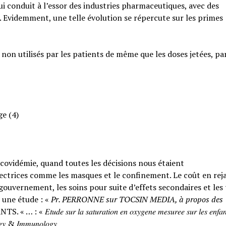
qui conduit à l’essor des industries pharmaceutiques, avec des
. Evidemment, une telle évolution se répercute sur les primes
 non utilisés par les patients de même que les doses jetées, pa
ge (4)
a covidémie, quand toutes les décisions nous étaient
ctrices comme les masques et le confinement. Le coût en rejai
ouvernement, les soins pour suite d’effets secondaires et les
 une étude : «
Pr. PERRONNE sur TOCSIN MEDIA, à propos des
𝑟 𝑙𝑎 𝑠𝑎𝑡𝑢𝑟𝑎𝑡𝑖𝑜𝑛 𝑒𝑛 𝑜𝑥𝑦𝑔𝑒𝑛𝑒 𝑚𝑒𝑠𝑢𝑟𝑒𝑒 𝑠𝑢𝑟 𝑙𝑒𝑠 𝑒𝑛𝑓𝑎𝑛
𝑙𝑜𝑔𝑦 & 𝐼𝑚𝑚𝑢𝑛𝑜𝑙𝑜𝑔𝑦