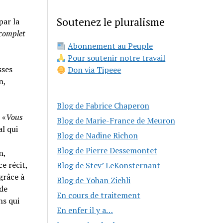
Soutenez le pluralisme
par la
 complet
Abonnement au Peuple
Pour soutenir notre travail
sses
Don via Tipeee
n,
Blog de Fabrice Chaperon
 «
Vous
Blog de Marie-France de Meuron
al qui
Blog de Nadine Richon
Blog de Pierre Dessemontet
n,
e récit,
Blog de Stev’ LeKonsternant
grâce à
Blog de Yohan Ziehli
 de
En cours de traitement
ns qui
En enfer il y a…