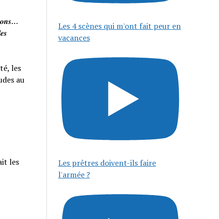
𝒊𝒔𝒐𝒏𝒔…
Les 4 scènes qui m'ont fait peur en
𝒆𝒔
vacances
té, les
tudes au
it les
Les prêtres doivent-ils faire
l'armée ?