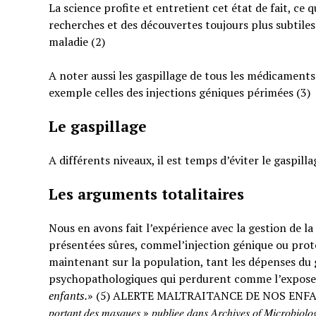
La science profite et entretient cet état de fait, ce 
recherches et des découvertes toujours plus subtiles
maladie (2)
A noter aussi les gaspillage de tous les médicaments
exemple celles des injections géniques périmées (3)
Le gaspillage
A différents niveaux, il est temps d’éviter le gaspilla
Les arguments totalitaires
Nous en avons fait l’expérience avec la gestion de l
présentées sûres, commel’injection génique ou prote
maintenant sur la population, tant les dépenses du g
psychopathologiques qui perdurent comme l’expose
enfants.
» (5) ALERTE MALTRAITANCE DE NOS ENFANTS. « … : « 𝐸𝑡𝑢𝑑𝑒 𝑠
𝑝𝑜𝑟𝑡𝑎𝑛𝑡 𝑑𝑒𝑠 𝑚𝑎𝑠𝑞𝑢𝑒𝑠 » 𝑝𝑢𝑏𝑙𝑖𝑒𝑒 𝑑𝑎𝑛𝑠 𝐴𝑟𝑐ℎ𝑖𝑣𝑒𝑠 𝑜𝑓 𝑀𝑖𝑐𝑟𝑜𝑏𝑖𝑜