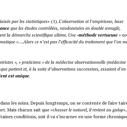
iaisée par les statistiques
» (1).
L’observation et l’empirisme, base
yance
que les études contrôlées, randomisées en double aveugle,
ent la démarche scientifique ultime. Une «
méthode vertueuse
» no
atique »….Alors ce n’est pas l’efficacité du traitement que l’on m
piristes », « praticiens » de la médecine observationnelle (médecine
aque patient et, à la suite d’observations successives, essaient d’en 
ent est unique
.
ans les soins. Depuis longtemps, on se contente de faire taire
rt. Mais chacun sait que «
chasser le naturel, il revient au galop
»,
rtaines conditions, soit il va s’incarner en une forme chroniqu