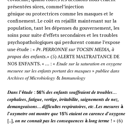
présentées sûres, commel’injection
génique ou protectrices comme les masques et le
confinement. Le coût en rejaillit maintenant sur la
population, tant les dépenses du gouvernement, les
soins pour suite d’effets secondaires et les troubles
psychopathologiques qui perdurent comme l’expose
une étude : «
Pr. PERRONNE sur TOCSIN MEDIA, à
propos des enfants.
» (5) ALERTE MALTRAITANCE DE
NOS ENFANTS. « … : « 𝐸𝑡𝑢𝑑𝑒 𝑠𝑢𝑟 𝑙𝑎 𝑠𝑎𝑡𝑢𝑟𝑎𝑡𝑖𝑜𝑛 𝑒𝑛 𝑜𝑥𝑦𝑔𝑒𝑛𝑒
𝑚𝑒𝑠𝑢𝑟𝑒𝑒 𝑠𝑢𝑟 𝑙𝑒𝑠 𝑒𝑛𝑓𝑎𝑛𝑡𝑠 𝑝𝑜𝑟𝑡𝑎𝑛𝑡 𝑑𝑒𝑠 𝑚𝑎𝑠𝑞𝑢𝑒𝑠 » 𝑝𝑢𝑏𝑙𝑖𝑒𝑒 𝑑𝑎𝑛𝑠
𝐴𝑟𝑐ℎ𝑖𝑣𝑒𝑠 𝑜𝑓 𝑀𝑖𝑐𝑟𝑜𝑏𝑖𝑜𝑙𝑜𝑔𝑦 & 𝐼𝑚𝑚𝑢𝑛𝑜𝑙𝑜𝑔𝑦
𝑫𝒂𝒏𝒔 𝒍’
é
𝒕𝒖𝒅𝒆 : 𝟱𝟲% 𝒅𝒆𝒔 𝒆𝒏𝒇𝒂𝒏𝒕𝒔 𝒔𝒐𝒖𝒇𝒇𝒓𝒂𝒊𝒆𝒏𝒕 𝒅𝒆 𝒕𝒓𝒐𝒖𝒃𝒍𝒆𝒔…
𝒄𝒆𝒑𝒉𝒂𝒍𝒆𝒆𝒔, 𝒇𝒂𝒕𝒊𝒈𝒖𝒆, 𝒗𝒆𝒓𝒕𝒊𝒈𝒆, 𝒊𝒓𝒓𝒊𝒕𝒂𝒃𝒊𝒍𝒊𝒕𝒆, 𝒔𝒂𝒊𝒈𝒏𝒆𝒎𝒆𝒏𝒕𝒔 𝒅𝒆 𝒏𝒆𝒛,
𝒅𝒆𝒎𝒂𝒏𝒈𝒆𝒂𝒊𝒔𝒐𝒏𝒔… 𝒅𝒊𝒇𝒇𝒊𝒄𝒖𝒍𝒕𝒆𝒔 𝒓𝒆𝒔𝒑𝒊𝒓𝒂𝒕𝒐𝒊𝒓𝒆𝒔, 𝒆𝒕𝒄. 𝑳𝒆𝒔 𝒎𝒆𝒔𝒖𝒓𝒆𝒔
à
𝒍’𝒐𝒙𝒚𝒎𝒆𝒕𝒓𝒆 𝒐𝒏𝒕 𝒎𝒐𝒏𝒕𝒓𝒆 𝒒𝒖𝒆 𝟭𝟱% 𝒆𝒕𝒂𝒊𝒆𝒏𝒕 𝒆𝒏 𝒄𝒂𝒓𝒆𝒏𝒄𝒆 𝒅’𝒐𝒙𝒚𝒈𝒆𝒏𝒆
[..], 𝒐𝒏 𝒏𝒆 𝒄𝒐𝒏𝒏𝒂𝒊𝒕 𝒑𝒂𝒔 𝒍𝒆𝒔 𝒄𝒐𝒏𝒔𝒆𝒒𝒖𝒆𝒏𝒄𝒆𝒔
à
𝒍𝒐𝒏𝒈 𝒕𝒆𝒓𝒎𝒆 ! » (6)