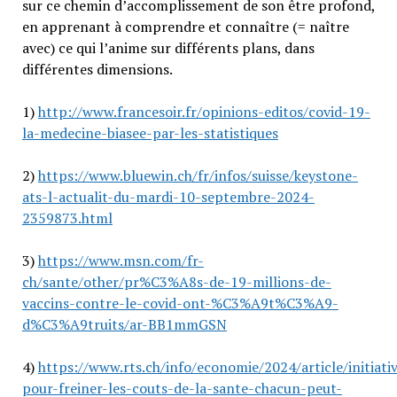
sur ce chemin d’accomplissement de son être profond,
en apprenant à comprendre et connaître (= naître
avec) ce qui l’anime sur différents plans, dans
différentes dimensions.
1)
http://www.francesoir.fr/opinions-editos/covid-19-
la-medecine-biasee-par-les-statistiques
2)
https://www.bluewin.ch/fr/infos/suisse/keystone-
ats-l-actualit-du-mardi-10-septembre-2024-
2359873.html
3)
https://www.msn.com/fr-
ch/sante/other/pr%C3%A8s-de-19-millions-de-
vaccins-contre-le-covid-ont-%C3%A9t%C3%A9-
d%C3%A9truits/ar-BB1mmGSN
4)
https://www.rts.ch/info/economie/2024/article/initiati
pour-freiner-les-couts-de-la-sante-chacun-peut-