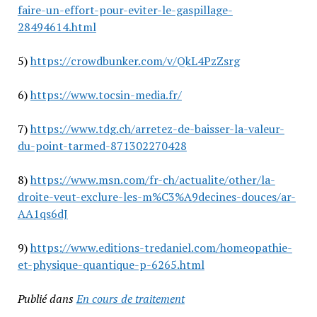
faire-un-effort-pour-eviter-le-gaspillage-
28494614.html
5)
https://crowdbunker.com/v/QkL4PzZsrg
6)
https://www.tocsin-media.fr/
7)
https://www.tdg.ch/arretez-de-baisser-la-valeur-
du-point-tarmed-871302270428
8)
https://www.msn.com/fr-ch/actualite/other/la-
droite-veut-exclure-les-m%C3%A9decines-douces/ar-
AA1qs6dJ
9)
https://www.editions-tredaniel.com/homeopathie-
et-physique-quantique-p-6265.html
Publié dans
En cours de traitement