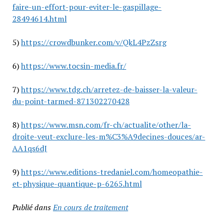
faire-un-effort-pour-eviter-le-gaspillage-
28494614.html
5)
https://crowdbunker.com/v/QkL4PzZsrg
6)
https://www.tocsin-media.fr/
7)
https://www.tdg.ch/arretez-de-baisser-la-valeur-
du-point-tarmed-871302270428
8)
https://www.msn.com/fr-ch/actualite/other/la-
droite-veut-exclure-les-m%C3%A9decines-douces/ar-
AA1qs6dJ
9)
https://www.editions-tredaniel.com/homeopathie-
et-physique-quantique-p-6265.html
Publié dans
En cours de traitement