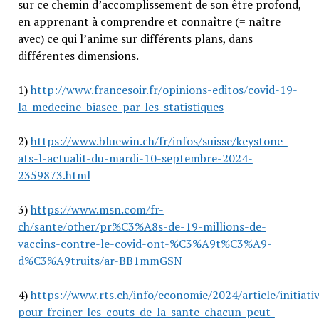
sur ce chemin d’accomplissement de son être profond,
en apprenant à comprendre et connaître (= naître
avec) ce qui l’anime sur différents plans, dans
différentes dimensions.
1)
http://www.francesoir.fr/opinions-editos/covid-19-
la-medecine-biasee-par-les-statistiques
2)
https://www.bluewin.ch/fr/infos/suisse/keystone-
ats-l-actualit-du-mardi-10-septembre-2024-
2359873.html
3)
https://www.msn.com/fr-
ch/sante/other/pr%C3%A8s-de-19-millions-de-
vaccins-contre-le-covid-ont-%C3%A9t%C3%A9-
d%C3%A9truits/ar-BB1mmGSN
4)
https://www.rts.ch/info/economie/2024/article/initiati
pour-freiner-les-couts-de-la-sante-chacun-peut-