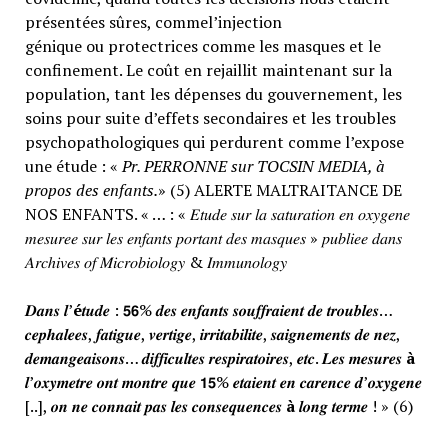
présentées sûres, commel’injection
génique ou protectrices comme les masques et le
confinement. Le coût en rejaillit maintenant sur la
population, tant les dépenses du gouvernement, les
soins pour suite d’effets secondaires et les troubles
psychopathologiques qui perdurent comme l’expose
une étude : «
Pr. PERRONNE sur TOCSIN MEDIA, à
propos des enfants.
» (5) ALERTE MALTRAITANCE DE
NOS ENFANTS. « … : « 𝐸𝑡𝑢𝑑𝑒 𝑠𝑢𝑟 𝑙𝑎 𝑠𝑎𝑡𝑢𝑟𝑎𝑡𝑖𝑜𝑛 𝑒𝑛 𝑜𝑥𝑦𝑔𝑒𝑛𝑒
𝑚𝑒𝑠𝑢𝑟𝑒𝑒 𝑠𝑢𝑟 𝑙𝑒𝑠 𝑒𝑛𝑓𝑎𝑛𝑡𝑠 𝑝𝑜𝑟𝑡𝑎𝑛𝑡 𝑑𝑒𝑠 𝑚𝑎𝑠𝑞𝑢𝑒𝑠 » 𝑝𝑢𝑏𝑙𝑖𝑒𝑒 𝑑𝑎𝑛𝑠
𝐴𝑟𝑐ℎ𝑖𝑣𝑒𝑠 𝑜𝑓 𝑀𝑖𝑐𝑟𝑜𝑏𝑖𝑜𝑙𝑜𝑔𝑦 & 𝐼𝑚𝑚𝑢𝑛𝑜𝑙𝑜𝑔𝑦
𝑫𝒂𝒏𝒔 𝒍’
é
𝒕𝒖𝒅𝒆 : 𝟱𝟲% 𝒅𝒆𝒔 𝒆𝒏𝒇𝒂𝒏𝒕𝒔 𝒔𝒐𝒖𝒇𝒇𝒓𝒂𝒊𝒆𝒏𝒕 𝒅𝒆 𝒕𝒓𝒐𝒖𝒃𝒍𝒆𝒔…
𝒄𝒆𝒑𝒉𝒂𝒍𝒆𝒆𝒔, 𝒇𝒂𝒕𝒊𝒈𝒖𝒆, 𝒗𝒆𝒓𝒕𝒊𝒈𝒆, 𝒊𝒓𝒓𝒊𝒕𝒂𝒃𝒊𝒍𝒊𝒕𝒆, 𝒔𝒂𝒊𝒈𝒏𝒆𝒎𝒆𝒏𝒕𝒔 𝒅𝒆 𝒏𝒆𝒛,
𝒅𝒆𝒎𝒂𝒏𝒈𝒆𝒂𝒊𝒔𝒐𝒏𝒔… 𝒅𝒊𝒇𝒇𝒊𝒄𝒖𝒍𝒕𝒆𝒔 𝒓𝒆𝒔𝒑𝒊𝒓𝒂𝒕𝒐𝒊𝒓𝒆𝒔, 𝒆𝒕𝒄. 𝑳𝒆𝒔 𝒎𝒆𝒔𝒖𝒓𝒆𝒔
à
𝒍’𝒐𝒙𝒚𝒎𝒆𝒕𝒓𝒆 𝒐𝒏𝒕 𝒎𝒐𝒏𝒕𝒓𝒆 𝒒𝒖𝒆 𝟭𝟱% 𝒆𝒕𝒂𝒊𝒆𝒏𝒕 𝒆𝒏 𝒄𝒂𝒓𝒆𝒏𝒄𝒆 𝒅’𝒐𝒙𝒚𝒈𝒆𝒏𝒆
[..], 𝒐𝒏 𝒏𝒆 𝒄𝒐𝒏𝒏𝒂𝒊𝒕 𝒑𝒂𝒔 𝒍𝒆𝒔 𝒄𝒐𝒏𝒔𝒆𝒒𝒖𝒆𝒏𝒄𝒆𝒔
à
𝒍𝒐𝒏𝒈 𝒕𝒆𝒓𝒎𝒆 ! » (6)