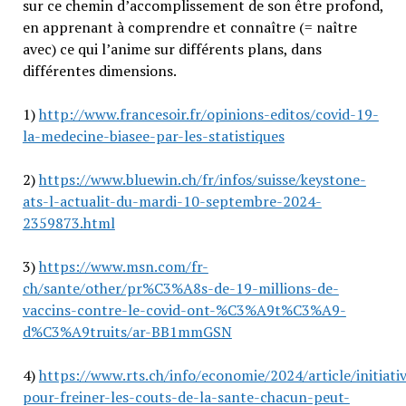
sur ce chemin d’accomplissement de son être profond,
en apprenant à comprendre et connaître (= naître
avec) ce qui l’anime sur différents plans, dans
différentes dimensions.
1)
http://www.francesoir.fr/opinions-editos/covid-19-
la-medecine-biasee-par-les-statistiques
2)
https://www.bluewin.ch/fr/infos/suisse/keystone-
ats-l-actualit-du-mardi-10-septembre-2024-
2359873.html
3)
https://www.msn.com/fr-
ch/sante/other/pr%C3%A8s-de-19-millions-de-
vaccins-contre-le-covid-ont-%C3%A9t%C3%A9-
d%C3%A9truits/ar-BB1mmGSN
4)
https://www.rts.ch/info/economie/2024/article/initiati
pour-freiner-les-couts-de-la-sante-chacun-peut-