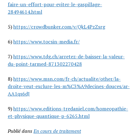
faire-un-effort-pour-eviter-le-gaspillage-
28494614.html
5)
https://crowdbunker.com/v/QkL4PzZsrg
6)
https://www.tocsin-media.fr/
7)
https://www.tdg.ch/arretez-de-baisser-la-valeur-
du-point-tarmed-871302270428
8)
https://www.msn.com/fr-ch/actualite/other/la-
droite-veut-exclure-les-m%C3%A9decines-douces/ar-
AA1qs6dJ
9)
https://www.editions-tredaniel.com/homeopathie-
et-physique-quantique-p-6265.html
Publié dans
En cours de traitement