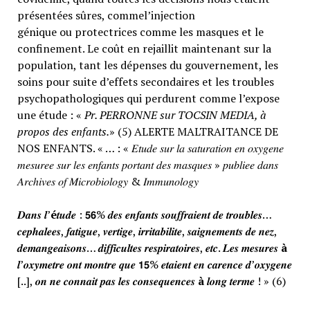
présentées sûres, commel’injection
génique ou protectrices comme les masques et le
confinement. Le coût en rejaillit maintenant sur la
population, tant les dépenses du gouvernement, les
soins pour suite d’effets secondaires et les troubles
psychopathologiques qui perdurent comme l’expose
une étude : «
Pr. PERRONNE sur TOCSIN MEDIA, à
propos des enfants.
» (5) ALERTE MALTRAITANCE DE
NOS ENFANTS. « … : « 𝐸𝑡𝑢𝑑𝑒 𝑠𝑢𝑟 𝑙𝑎 𝑠𝑎𝑡𝑢𝑟𝑎𝑡𝑖𝑜𝑛 𝑒𝑛 𝑜𝑥𝑦𝑔𝑒𝑛𝑒
𝑚𝑒𝑠𝑢𝑟𝑒𝑒 𝑠𝑢𝑟 𝑙𝑒𝑠 𝑒𝑛𝑓𝑎𝑛𝑡𝑠 𝑝𝑜𝑟𝑡𝑎𝑛𝑡 𝑑𝑒𝑠 𝑚𝑎𝑠𝑞𝑢𝑒𝑠 » 𝑝𝑢𝑏𝑙𝑖𝑒𝑒 𝑑𝑎𝑛𝑠
𝐴𝑟𝑐ℎ𝑖𝑣𝑒𝑠 𝑜𝑓 𝑀𝑖𝑐𝑟𝑜𝑏𝑖𝑜𝑙𝑜𝑔𝑦 & 𝐼𝑚𝑚𝑢𝑛𝑜𝑙𝑜𝑔𝑦
𝑫𝒂𝒏𝒔 𝒍’
é
𝒕𝒖𝒅𝒆 : 𝟱𝟲% 𝒅𝒆𝒔 𝒆𝒏𝒇𝒂𝒏𝒕𝒔 𝒔𝒐𝒖𝒇𝒇𝒓𝒂𝒊𝒆𝒏𝒕 𝒅𝒆 𝒕𝒓𝒐𝒖𝒃𝒍𝒆𝒔…
𝒄𝒆𝒑𝒉𝒂𝒍𝒆𝒆𝒔, 𝒇𝒂𝒕𝒊𝒈𝒖𝒆, 𝒗𝒆𝒓𝒕𝒊𝒈𝒆, 𝒊𝒓𝒓𝒊𝒕𝒂𝒃𝒊𝒍𝒊𝒕𝒆, 𝒔𝒂𝒊𝒈𝒏𝒆𝒎𝒆𝒏𝒕𝒔 𝒅𝒆 𝒏𝒆𝒛,
𝒅𝒆𝒎𝒂𝒏𝒈𝒆𝒂𝒊𝒔𝒐𝒏𝒔… 𝒅𝒊𝒇𝒇𝒊𝒄𝒖𝒍𝒕𝒆𝒔 𝒓𝒆𝒔𝒑𝒊𝒓𝒂𝒕𝒐𝒊𝒓𝒆𝒔, 𝒆𝒕𝒄. 𝑳𝒆𝒔 𝒎𝒆𝒔𝒖𝒓𝒆𝒔
à
𝒍’𝒐𝒙𝒚𝒎𝒆𝒕𝒓𝒆 𝒐𝒏𝒕 𝒎𝒐𝒏𝒕𝒓𝒆 𝒒𝒖𝒆 𝟭𝟱% 𝒆𝒕𝒂𝒊𝒆𝒏𝒕 𝒆𝒏 𝒄𝒂𝒓𝒆𝒏𝒄𝒆 𝒅’𝒐𝒙𝒚𝒈𝒆𝒏𝒆
[..], 𝒐𝒏 𝒏𝒆 𝒄𝒐𝒏𝒏𝒂𝒊𝒕 𝒑𝒂𝒔 𝒍𝒆𝒔 𝒄𝒐𝒏𝒔𝒆𝒒𝒖𝒆𝒏𝒄𝒆𝒔
à
𝒍𝒐𝒏𝒈 𝒕𝒆𝒓𝒎𝒆 ! » (6)