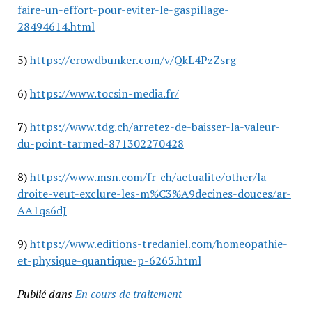
faire-un-effort-pour-eviter-le-gaspillage-
28494614.html
5)
https://crowdbunker.com/v/QkL4PzZsrg
6)
https://www.tocsin-media.fr/
7)
https://www.tdg.ch/arretez-de-baisser-la-valeur-
du-point-tarmed-871302270428
8)
https://www.msn.com/fr-ch/actualite/other/la-
droite-veut-exclure-les-m%C3%A9decines-douces/ar-
AA1qs6dJ
9)
https://www.editions-tredaniel.com/homeopathie-
et-physique-quantique-p-6265.html
Publié dans
En cours de traitement