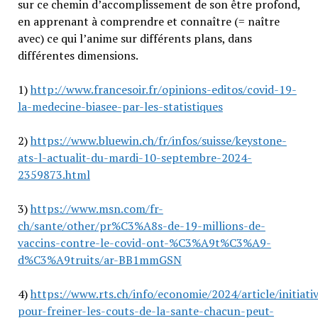
sur ce chemin d’accomplissement de son être profond,
en apprenant à comprendre et connaître (= naître
avec) ce qui l’anime sur différents plans, dans
différentes dimensions.
1)
http://www.francesoir.fr/opinions-editos/covid-19-
la-medecine-biasee-par-les-statistiques
2)
https://www.bluewin.ch/fr/infos/suisse/keystone-
ats-l-actualit-du-mardi-10-septembre-2024-
2359873.html
3)
https://www.msn.com/fr-
ch/sante/other/pr%C3%A8s-de-19-millions-de-
vaccins-contre-le-covid-ont-%C3%A9t%C3%A9-
d%C3%A9truits/ar-BB1mmGSN
4)
https://www.rts.ch/info/economie/2024/article/initiati
pour-freiner-les-couts-de-la-sante-chacun-peut-