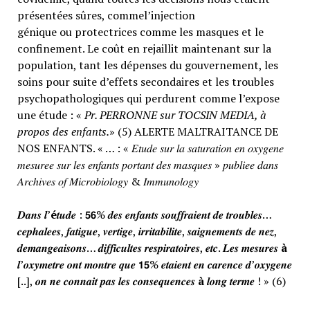
présentées sûres, commel’injection
génique ou protectrices comme les masques et le
confinement. Le coût en rejaillit maintenant sur la
population, tant les dépenses du gouvernement, les
soins pour suite d’effets secondaires et les troubles
psychopathologiques qui perdurent comme l’expose
une étude : «
Pr. PERRONNE sur TOCSIN MEDIA, à
propos des enfants.
» (5) ALERTE MALTRAITANCE DE
NOS ENFANTS. « … : « 𝐸𝑡𝑢𝑑𝑒 𝑠𝑢𝑟 𝑙𝑎 𝑠𝑎𝑡𝑢𝑟𝑎𝑡𝑖𝑜𝑛 𝑒𝑛 𝑜𝑥𝑦𝑔𝑒𝑛𝑒
𝑚𝑒𝑠𝑢𝑟𝑒𝑒 𝑠𝑢𝑟 𝑙𝑒𝑠 𝑒𝑛𝑓𝑎𝑛𝑡𝑠 𝑝𝑜𝑟𝑡𝑎𝑛𝑡 𝑑𝑒𝑠 𝑚𝑎𝑠𝑞𝑢𝑒𝑠 » 𝑝𝑢𝑏𝑙𝑖𝑒𝑒 𝑑𝑎𝑛𝑠
𝐴𝑟𝑐ℎ𝑖𝑣𝑒𝑠 𝑜𝑓 𝑀𝑖𝑐𝑟𝑜𝑏𝑖𝑜𝑙𝑜𝑔𝑦 & 𝐼𝑚𝑚𝑢𝑛𝑜𝑙𝑜𝑔𝑦
𝑫𝒂𝒏𝒔 𝒍’
é
𝒕𝒖𝒅𝒆 : 𝟱𝟲% 𝒅𝒆𝒔 𝒆𝒏𝒇𝒂𝒏𝒕𝒔 𝒔𝒐𝒖𝒇𝒇𝒓𝒂𝒊𝒆𝒏𝒕 𝒅𝒆 𝒕𝒓𝒐𝒖𝒃𝒍𝒆𝒔…
𝒄𝒆𝒑𝒉𝒂𝒍𝒆𝒆𝒔, 𝒇𝒂𝒕𝒊𝒈𝒖𝒆, 𝒗𝒆𝒓𝒕𝒊𝒈𝒆, 𝒊𝒓𝒓𝒊𝒕𝒂𝒃𝒊𝒍𝒊𝒕𝒆, 𝒔𝒂𝒊𝒈𝒏𝒆𝒎𝒆𝒏𝒕𝒔 𝒅𝒆 𝒏𝒆𝒛,
𝒅𝒆𝒎𝒂𝒏𝒈𝒆𝒂𝒊𝒔𝒐𝒏𝒔… 𝒅𝒊𝒇𝒇𝒊𝒄𝒖𝒍𝒕𝒆𝒔 𝒓𝒆𝒔𝒑𝒊𝒓𝒂𝒕𝒐𝒊𝒓𝒆𝒔, 𝒆𝒕𝒄. 𝑳𝒆𝒔 𝒎𝒆𝒔𝒖𝒓𝒆𝒔
à
𝒍’𝒐𝒙𝒚𝒎𝒆𝒕𝒓𝒆 𝒐𝒏𝒕 𝒎𝒐𝒏𝒕𝒓𝒆 𝒒𝒖𝒆 𝟭𝟱% 𝒆𝒕𝒂𝒊𝒆𝒏𝒕 𝒆𝒏 𝒄𝒂𝒓𝒆𝒏𝒄𝒆 𝒅’𝒐𝒙𝒚𝒈𝒆𝒏𝒆
[..], 𝒐𝒏 𝒏𝒆 𝒄𝒐𝒏𝒏𝒂𝒊𝒕 𝒑𝒂𝒔 𝒍𝒆𝒔 𝒄𝒐𝒏𝒔𝒆𝒒𝒖𝒆𝒏𝒄𝒆𝒔
à
𝒍𝒐𝒏𝒈 𝒕𝒆𝒓𝒎𝒆 ! » (6)