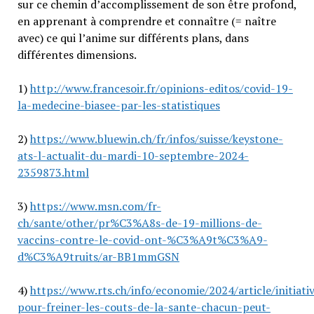
sur ce chemin d’accomplissement de son être profond,
en apprenant à comprendre et connaître (= naître
avec) ce qui l’anime sur différents plans, dans
différentes dimensions.
1)
http://www.francesoir.fr/opinions-editos/covid-19-
la-medecine-biasee-par-les-statistiques
2)
https://www.bluewin.ch/fr/infos/suisse/keystone-
ats-l-actualit-du-mardi-10-septembre-2024-
2359873.html
3)
https://www.msn.com/fr-
ch/sante/other/pr%C3%A8s-de-19-millions-de-
vaccins-contre-le-covid-ont-%C3%A9t%C3%A9-
d%C3%A9truits/ar-BB1mmGSN
4)
https://www.rts.ch/info/economie/2024/article/initiati
pour-freiner-les-couts-de-la-sante-chacun-peut-