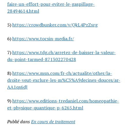
faire-un-effort-pour-eviter-le-gaspillage-
28494614.html
5)
https://crowdbunker.com/v/QkL4PzZsrg
6)
https://www.tocsin-media.fr/
7)
https://www.tdg.ch/arretez-de-baisser-la-valeur-
du-point-tarmed-871302270428
8)
https://www.msn.com/fr-ch/actualite/other/la-
droite-veut-exclure-les-m%C3%A9decines-douces/ar-
AA1qs6dJ
9)
https://www.editions-tredaniel.com/homeopathie-
et-physique-quantique-p-6265.html
Publié dans
En cours de traitement