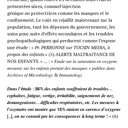
présentées sûres, commel’injection
génique ou protectrices comme les masques et le
confinement. Le coût en rejaillit maintenant sur la
population, tant les dépenses du gouvernement, les
soins pour suite d’effets secondaires et les troubles
psychopathologiques qui perdurent comme l’expose
une étude : «
Pr. PERRONNE sur TOCSIN MEDIA, à
propos des enfants.
» (5) ALERTE MALTRAITANCE DE
NOS ENFANTS. « … : « 𝐸𝑡𝑢𝑑𝑒 𝑠𝑢𝑟 𝑙𝑎 𝑠𝑎𝑡𝑢𝑟𝑎𝑡𝑖𝑜𝑛 𝑒𝑛 𝑜𝑥𝑦𝑔𝑒𝑛𝑒
𝑚𝑒𝑠𝑢𝑟𝑒𝑒 𝑠𝑢𝑟 𝑙𝑒𝑠 𝑒𝑛𝑓𝑎𝑛𝑡𝑠 𝑝𝑜𝑟𝑡𝑎𝑛𝑡 𝑑𝑒𝑠 𝑚𝑎𝑠𝑞𝑢𝑒𝑠 » 𝑝𝑢𝑏𝑙𝑖𝑒𝑒 𝑑𝑎𝑛𝑠
𝐴𝑟𝑐ℎ𝑖𝑣𝑒𝑠 𝑜𝑓 𝑀𝑖𝑐𝑟𝑜𝑏𝑖𝑜𝑙𝑜𝑔𝑦 & 𝐼𝑚𝑚𝑢𝑛𝑜𝑙𝑜𝑔𝑦
𝑫𝒂𝒏𝒔 𝒍’
é
𝒕𝒖𝒅𝒆 : 𝟱𝟲% 𝒅𝒆𝒔 𝒆𝒏𝒇𝒂𝒏𝒕𝒔 𝒔𝒐𝒖𝒇𝒇𝒓𝒂𝒊𝒆𝒏𝒕 𝒅𝒆 𝒕𝒓𝒐𝒖𝒃𝒍𝒆𝒔…
𝒄𝒆𝒑𝒉𝒂𝒍𝒆𝒆𝒔, 𝒇𝒂𝒕𝒊𝒈𝒖𝒆, 𝒗𝒆𝒓𝒕𝒊𝒈𝒆, 𝒊𝒓𝒓𝒊𝒕𝒂𝒃𝒊𝒍𝒊𝒕𝒆, 𝒔𝒂𝒊𝒈𝒏𝒆𝒎𝒆𝒏𝒕𝒔 𝒅𝒆 𝒏𝒆𝒛,
𝒅𝒆𝒎𝒂𝒏𝒈𝒆𝒂𝒊𝒔𝒐𝒏𝒔… 𝒅𝒊𝒇𝒇𝒊𝒄𝒖𝒍𝒕𝒆𝒔 𝒓𝒆𝒔𝒑𝒊𝒓𝒂𝒕𝒐𝒊𝒓𝒆𝒔, 𝒆𝒕𝒄. 𝑳𝒆𝒔 𝒎𝒆𝒔𝒖𝒓𝒆𝒔
à
𝒍’𝒐𝒙𝒚𝒎𝒆𝒕𝒓𝒆 𝒐𝒏𝒕 𝒎𝒐𝒏𝒕𝒓𝒆 𝒒𝒖𝒆 𝟭𝟱% 𝒆𝒕𝒂𝒊𝒆𝒏𝒕 𝒆𝒏 𝒄𝒂𝒓𝒆𝒏𝒄𝒆 𝒅’𝒐𝒙𝒚𝒈𝒆𝒏𝒆
[..], 𝒐𝒏 𝒏𝒆 𝒄𝒐𝒏𝒏𝒂𝒊𝒕 𝒑𝒂𝒔 𝒍𝒆𝒔 𝒄𝒐𝒏𝒔𝒆𝒒𝒖𝒆𝒏𝒄𝒆𝒔
à
𝒍𝒐𝒏𝒈 𝒕𝒆𝒓𝒎𝒆 ! » (6)