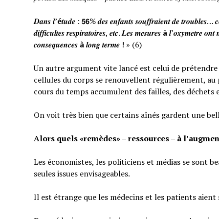
𝑫𝒂𝒏𝒔 𝒍’
é
𝒕𝒖𝒅𝒆 : 𝟱𝟲% 𝒅𝒆𝒔 𝒆𝒏𝒇𝒂𝒏𝒕𝒔 𝒔𝒐𝒖𝒇𝒇𝒓𝒂𝒊𝒆𝒏𝒕 𝒅𝒆 𝒕𝒓𝒐𝒖𝒃𝒍𝒆𝒔… 𝒄𝒆
𝒅𝒊𝒇𝒇𝒊𝒄𝒖𝒍𝒕𝒆𝒔 𝒓𝒆𝒔𝒑𝒊𝒓𝒂𝒕𝒐𝒊𝒓𝒆𝒔, 𝒆𝒕𝒄. 𝑳𝒆𝒔 𝒎𝒆𝒔𝒖𝒓𝒆𝒔
à
𝒍’𝒐𝒙𝒚𝒎𝒆𝒕𝒓𝒆 𝒐𝒏𝒕 
𝒄𝒐𝒏𝒔𝒆𝒒𝒖𝒆𝒏𝒄𝒆𝒔
à
𝒍𝒐𝒏𝒈 𝒕𝒆𝒓𝒎𝒆 ! » (6)
Un autre argument vite lancé est celui de prétendre qu
cellules du corps se renouvellent régulièrement, au p
cours du temps accumulent des failles, des déchets 
On voit très bien que certains aînés gardent une bel
Alors quels «remèdes» – ressources – à l’augmen
Les économistes, les politiciens et médias se sont b
seules issues envisageables.
Il est étrange que les médecins et les patients aient 