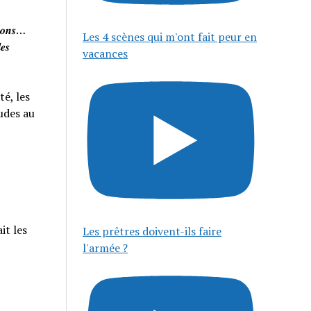
𝒊𝒔𝒐𝒏𝒔…
Les 4 scènes qui m'ont fait peur en
𝒆𝒔
vacances
té, les
tudes au
it les
Les prêtres doivent-ils faire
l'armée ?