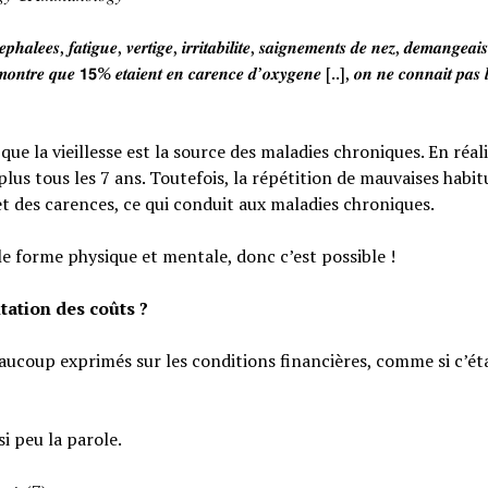
𝒉𝒂𝒍𝒆𝒆𝒔, 𝒇𝒂𝒕𝒊𝒈𝒖𝒆, 𝒗𝒆𝒓𝒕𝒊𝒈𝒆, 𝒊𝒓𝒓𝒊𝒕𝒂𝒃𝒊𝒍𝒊𝒕𝒆, 𝒔𝒂𝒊𝒈𝒏𝒆𝒎𝒆𝒏𝒕𝒔 𝒅𝒆 𝒏𝒆𝒛, 𝒅𝒆𝒎𝒂𝒏𝒈𝒆𝒂
𝒐𝒏𝒕𝒓𝒆 𝒒𝒖𝒆 𝟭𝟱% 𝒆𝒕𝒂𝒊𝒆𝒏𝒕 𝒆𝒏 𝒄𝒂𝒓𝒆𝒏𝒄𝒆 𝒅’𝒐𝒙𝒚𝒈𝒆𝒏𝒆 [..], 𝒐𝒏 𝒏𝒆 𝒄𝒐𝒏𝒏𝒂𝒊𝒕 𝒑𝒂𝒔 𝒍
e la vieillesse est la source des maladies chroniques. En réali
lus tous les 7 ans. Toutefois, la répétition de mauvaises habi
et des carences, ce qui conduit aux maladies chroniques.
le forme physique et mentale, donc c’est possible !
tation des coûts ?
eaucoup exprimés sur les conditions financières, comme si c’éta
si peu la parole.