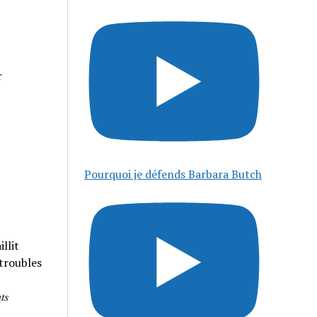
r
Pourquoi je défends Barbara Butch
llit
 troubles
𝑠