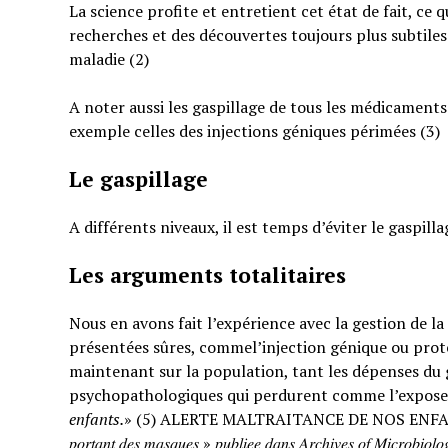
La science profite et entretient cet état de fait, ce 
recherches et des découvertes toujours plus subtiles
maladie (2)
A noter aussi les gaspillage de tous les médicaments
exemple celles des injections géniques périmées (3)
Le gaspillage
A différents niveaux, il est temps d’éviter le gaspilla
Les arguments totalitaires
Nous en avons fait l’expérience avec la gestion de l
présentées sûres, commel’injection génique ou prote
maintenant sur la population, tant les dépenses du g
psychopathologiques qui perdurent comme l’expose
enfants.
» (5) ALERTE MALTRAITANCE DE NOS ENFANTS. « … : « 𝐸𝑡𝑢𝑑𝑒 𝑠
𝑝𝑜𝑟𝑡𝑎𝑛𝑡 𝑑𝑒𝑠 𝑚𝑎𝑠𝑞𝑢𝑒𝑠 » 𝑝𝑢𝑏𝑙𝑖𝑒𝑒 𝑑𝑎𝑛𝑠 𝐴𝑟𝑐ℎ𝑖𝑣𝑒𝑠 𝑜𝑓 𝑀𝑖𝑐𝑟𝑜𝑏𝑖𝑜