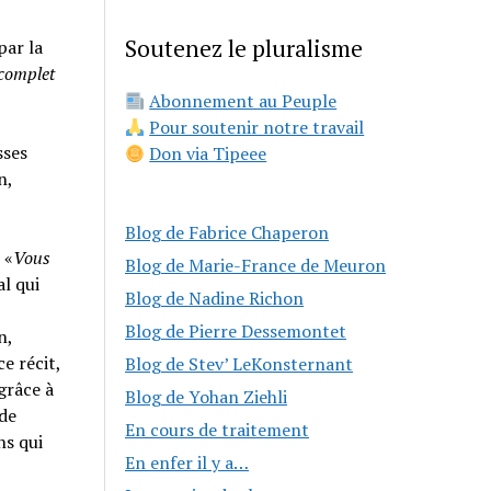
Soutenez le pluralisme
par la
 complet
Abonnement au Peuple
Pour soutenir notre travail
sses
Don via Tipeee
n,
Blog de Fabrice Chaperon
 «
Vous
Blog de Marie-France de Meuron
al qui
Blog de Nadine Richon
Blog de Pierre Dessemontet
n,
e récit,
Blog de Stev’ LeKonsternant
grâce à
Blog de Yohan Ziehli
 de
En cours de traitement
ns qui
En enfer il y a…