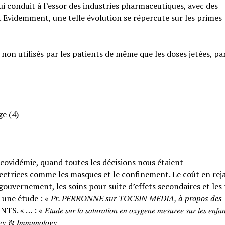
qui conduit à l’essor des industries pharmaceutiques, avec des
. Evidemment, une telle évolution se répercute sur les primes
 non utilisés par les patients de même que les doses jetées, pa
ge (4)
a covidémie, quand toutes les décisions nous étaient
ctrices comme les masques et le confinement. Le coût en rejai
ouvernement, les soins pour suite d’effets secondaires et les
 une étude : «
Pr. PERRONNE sur TOCSIN MEDIA, à propos des
𝑟 𝑙𝑎 𝑠𝑎𝑡𝑢𝑟𝑎𝑡𝑖𝑜𝑛 𝑒𝑛 𝑜𝑥𝑦𝑔𝑒𝑛𝑒 𝑚𝑒𝑠𝑢𝑟𝑒𝑒 𝑠𝑢𝑟 𝑙𝑒𝑠 𝑒𝑛𝑓𝑎𝑛
𝑙𝑜𝑔𝑦 & 𝐼𝑚𝑚𝑢𝑛𝑜𝑙𝑜𝑔𝑦