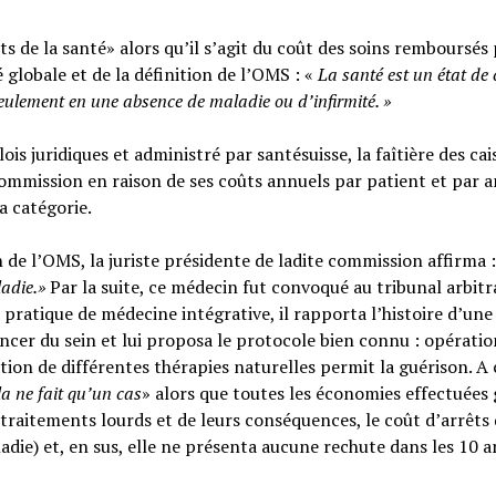
s de la santé» alors qu’il s’agit du coût des soins remboursés 
é globale et de la définition de l’OMS : «
La santé est un
état de
seulement en une absence de maladie ou d’infirmité.
»
ois juridiques et administré par santésuisse, la faîtière des cai
ommission en raison de ses coûts annuels par patient et par a
sa catégorie.
n de l’OMS, la juriste présidente de ladite commission affirma :
ladie.»
Par la suite, ce médecin fut convoqué au tribunal arbitr
 pratique de médecine intégrative, il rapporta l’histoire d’une
cer du sein et lui proposa le protocole bien connu : opératio
tion de différentes thérapies naturelles permit la guérison. A c
la ne fait qu’un cas
» alors que toutes les économies effectuées 
raitements lourds et de leurs conséquences, le coût d’arrêts
adie) et, en sus, elle ne présenta aucune rechute dans les 10 a