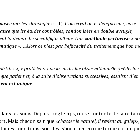
iaisée par les statistiques
» (1).
L’observation et l’empirisme, base
yance
que les études contrôlées, randomisées en double aveugle,
ent la démarche scientifique ultime. Une «
méthode vertueuse
» no
atique »….Alors ce n’est pas l’efficacité du traitement que l’on m
piristes », « praticiens » de la médecine observationnelle (médecine
aque patient et, à la suite d’observations successives, essaient d’en 
ent est unique
.
ans les soins. Depuis longtemps, on se contente de faire taire
rt. Mais chacun sait que «
chasser le naturel, il revient au galop
»,
rtaines conditions, soit il va s’incarner en une forme chroniqu