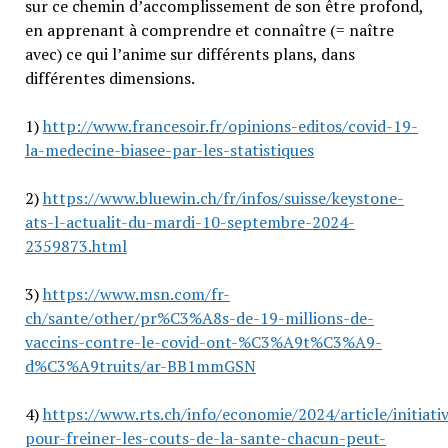
sur ce chemin d’accomplissement de son être profond,
en apprenant à comprendre et connaître (= naître
avec) ce qui l’anime sur différents plans, dans
différentes dimensions.
1)
http://www.francesoir.fr/opinions-editos/covid-19-
la-medecine-biasee-par-les-statistiques
2)
https://www.bluewin.ch/fr/infos/suisse/keystone-
ats-l-actualit-du-mardi-10-septembre-2024-
2359873.html
3)
https://www.msn.com/fr-
ch/sante/other/pr%C3%A8s-de-19-millions-de-
vaccins-contre-le-covid-ont-%C3%A9t%C3%A9-
d%C3%A9truits/ar-BB1mmGSN
4)
https://www.rts.ch/info/economie/2024/article/initiati
pour-freiner-les-couts-de-la-sante-chacun-peut-