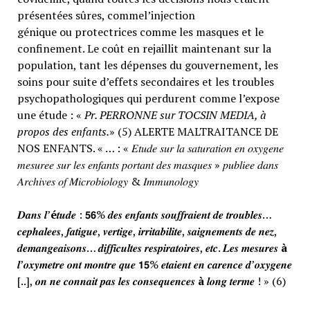
présentées sûres, commel’injection
génique ou protectrices comme les masques et le
confinement. Le coût en rejaillit maintenant sur la
population, tant les dépenses du gouvernement, les
soins pour suite d’effets secondaires et les troubles
psychopathologiques qui perdurent comme l’expose
une étude : «
Pr. PERRONNE sur TOCSIN MEDIA, à
propos des enfants.
» (5) ALERTE MALTRAITANCE DE
NOS ENFANTS. « … : « 𝐸𝑡𝑢𝑑𝑒 𝑠𝑢𝑟 𝑙𝑎 𝑠𝑎𝑡𝑢𝑟𝑎𝑡𝑖𝑜𝑛 𝑒𝑛 𝑜𝑥𝑦𝑔𝑒𝑛𝑒
𝑚𝑒𝑠𝑢𝑟𝑒𝑒 𝑠𝑢𝑟 𝑙𝑒𝑠 𝑒𝑛𝑓𝑎𝑛𝑡𝑠 𝑝𝑜𝑟𝑡𝑎𝑛𝑡 𝑑𝑒𝑠 𝑚𝑎𝑠𝑞𝑢𝑒𝑠 » 𝑝𝑢𝑏𝑙𝑖𝑒𝑒 𝑑𝑎𝑛𝑠
𝐴𝑟𝑐ℎ𝑖𝑣𝑒𝑠 𝑜𝑓 𝑀𝑖𝑐𝑟𝑜𝑏𝑖𝑜𝑙𝑜𝑔𝑦 & 𝐼𝑚𝑚𝑢𝑛𝑜𝑙𝑜𝑔𝑦
𝑫𝒂𝒏𝒔 𝒍’
é
𝒕𝒖𝒅𝒆 : 𝟱𝟲% 𝒅𝒆𝒔 𝒆𝒏𝒇𝒂𝒏𝒕𝒔 𝒔𝒐𝒖𝒇𝒇𝒓𝒂𝒊𝒆𝒏𝒕 𝒅𝒆 𝒕𝒓𝒐𝒖𝒃𝒍𝒆𝒔…
𝒄𝒆𝒑𝒉𝒂𝒍𝒆𝒆𝒔, 𝒇𝒂𝒕𝒊𝒈𝒖𝒆, 𝒗𝒆𝒓𝒕𝒊𝒈𝒆, 𝒊𝒓𝒓𝒊𝒕𝒂𝒃𝒊𝒍𝒊𝒕𝒆, 𝒔𝒂𝒊𝒈𝒏𝒆𝒎𝒆𝒏𝒕𝒔 𝒅𝒆 𝒏𝒆𝒛,
𝒅𝒆𝒎𝒂𝒏𝒈𝒆𝒂𝒊𝒔𝒐𝒏𝒔… 𝒅𝒊𝒇𝒇𝒊𝒄𝒖𝒍𝒕𝒆𝒔 𝒓𝒆𝒔𝒑𝒊𝒓𝒂𝒕𝒐𝒊𝒓𝒆𝒔, 𝒆𝒕𝒄. 𝑳𝒆𝒔 𝒎𝒆𝒔𝒖𝒓𝒆𝒔
à
𝒍’𝒐𝒙𝒚𝒎𝒆𝒕𝒓𝒆 𝒐𝒏𝒕 𝒎𝒐𝒏𝒕𝒓𝒆 𝒒𝒖𝒆 𝟭𝟱% 𝒆𝒕𝒂𝒊𝒆𝒏𝒕 𝒆𝒏 𝒄𝒂𝒓𝒆𝒏𝒄𝒆 𝒅’𝒐𝒙𝒚𝒈𝒆𝒏𝒆
[..], 𝒐𝒏 𝒏𝒆 𝒄𝒐𝒏𝒏𝒂𝒊𝒕 𝒑𝒂𝒔 𝒍𝒆𝒔 𝒄𝒐𝒏𝒔𝒆𝒒𝒖𝒆𝒏𝒄𝒆𝒔
à
𝒍𝒐𝒏𝒈 𝒕𝒆𝒓𝒎𝒆 ! » (6)