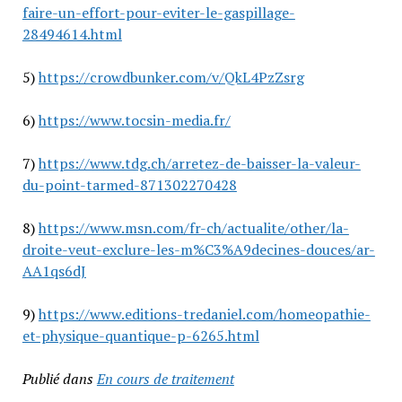
faire-un-effort-pour-eviter-le-gaspillage-
28494614.html
5)
https://crowdbunker.com/v/QkL4PzZsrg
6)
https://www.tocsin-media.fr/
7)
https://www.tdg.ch/arretez-de-baisser-la-valeur-
du-point-tarmed-871302270428
8)
https://www.msn.com/fr-ch/actualite/other/la-
droite-veut-exclure-les-m%C3%A9decines-douces/ar-
AA1qs6dJ
9)
https://www.editions-tredaniel.com/homeopathie-
et-physique-quantique-p-6265.html
Publié dans
En cours de traitement