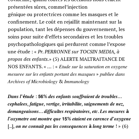
présentées sûres, commel’injection
génique ou protectrices comme les masques et le
confinement. Le coût en rejaillit maintenant sur la
population, tant les dépenses du gouvernement, les
soins pour suite d’effets secondaires et les troubles
psychopathologiques qui perdurent comme l’expose
une étude : «
Pr. PERRONNE sur TOCSIN MEDIA, à
propos des enfants.
» (5) ALERTE MALTRAITANCE DE
NOS ENFANTS. « … : « 𝐸𝑡𝑢𝑑𝑒 𝑠𝑢𝑟 𝑙𝑎 𝑠𝑎𝑡𝑢𝑟𝑎𝑡𝑖𝑜𝑛 𝑒𝑛 𝑜𝑥𝑦𝑔𝑒𝑛𝑒
𝑚𝑒𝑠𝑢𝑟𝑒𝑒 𝑠𝑢𝑟 𝑙𝑒𝑠 𝑒𝑛𝑓𝑎𝑛𝑡𝑠 𝑝𝑜𝑟𝑡𝑎𝑛𝑡 𝑑𝑒𝑠 𝑚𝑎𝑠𝑞𝑢𝑒𝑠 » 𝑝𝑢𝑏𝑙𝑖𝑒𝑒 𝑑𝑎𝑛𝑠
𝐴𝑟𝑐ℎ𝑖𝑣𝑒𝑠 𝑜𝑓 𝑀𝑖𝑐𝑟𝑜𝑏𝑖𝑜𝑙𝑜𝑔𝑦 & 𝐼𝑚𝑚𝑢𝑛𝑜𝑙𝑜𝑔𝑦
𝑫𝒂𝒏𝒔 𝒍’
é
𝒕𝒖𝒅𝒆 : 𝟱𝟲% 𝒅𝒆𝒔 𝒆𝒏𝒇𝒂𝒏𝒕𝒔 𝒔𝒐𝒖𝒇𝒇𝒓𝒂𝒊𝒆𝒏𝒕 𝒅𝒆 𝒕𝒓𝒐𝒖𝒃𝒍𝒆𝒔…
𝒄𝒆𝒑𝒉𝒂𝒍𝒆𝒆𝒔, 𝒇𝒂𝒕𝒊𝒈𝒖𝒆, 𝒗𝒆𝒓𝒕𝒊𝒈𝒆, 𝒊𝒓𝒓𝒊𝒕𝒂𝒃𝒊𝒍𝒊𝒕𝒆, 𝒔𝒂𝒊𝒈𝒏𝒆𝒎𝒆𝒏𝒕𝒔 𝒅𝒆 𝒏𝒆𝒛,
𝒅𝒆𝒎𝒂𝒏𝒈𝒆𝒂𝒊𝒔𝒐𝒏𝒔… 𝒅𝒊𝒇𝒇𝒊𝒄𝒖𝒍𝒕𝒆𝒔 𝒓𝒆𝒔𝒑𝒊𝒓𝒂𝒕𝒐𝒊𝒓𝒆𝒔, 𝒆𝒕𝒄. 𝑳𝒆𝒔 𝒎𝒆𝒔𝒖𝒓𝒆𝒔
à
𝒍’𝒐𝒙𝒚𝒎𝒆𝒕𝒓𝒆 𝒐𝒏𝒕 𝒎𝒐𝒏𝒕𝒓𝒆 𝒒𝒖𝒆 𝟭𝟱% 𝒆𝒕𝒂𝒊𝒆𝒏𝒕 𝒆𝒏 𝒄𝒂𝒓𝒆𝒏𝒄𝒆 𝒅’𝒐𝒙𝒚𝒈𝒆𝒏𝒆
[..], 𝒐𝒏 𝒏𝒆 𝒄𝒐𝒏𝒏𝒂𝒊𝒕 𝒑𝒂𝒔 𝒍𝒆𝒔 𝒄𝒐𝒏𝒔𝒆𝒒𝒖𝒆𝒏𝒄𝒆𝒔
à
𝒍𝒐𝒏𝒈 𝒕𝒆𝒓𝒎𝒆 ! » (6)