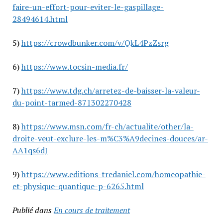
faire-un-effort-pour-eviter-le-gaspillage-
28494614.html
5)
https://crowdbunker.com/v/QkL4PzZsrg
6)
https://www.tocsin-media.fr/
7)
https://www.tdg.ch/arretez-de-baisser-la-valeur-
du-point-tarmed-871302270428
8)
https://www.msn.com/fr-ch/actualite/other/la-
droite-veut-exclure-les-m%C3%A9decines-douces/ar-
AA1qs6dJ
9)
https://www.editions-tredaniel.com/homeopathie-
et-physique-quantique-p-6265.html
Publié dans
En cours de traitement