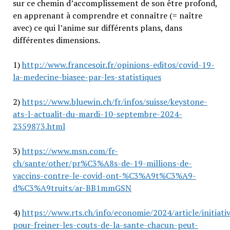
sur ce chemin d’accomplissement de son être profond,
en apprenant à comprendre et connaître (= naître
avec) ce qui l’anime sur différents plans, dans
différentes dimensions.
1)
http://www.francesoir.fr/opinions-editos/covid-19-
la-medecine-biasee-par-les-statistiques
2)
https://www.bluewin.ch/fr/infos/suisse/keystone-
ats-l-actualit-du-mardi-10-septembre-2024-
2359873.html
3)
https://www.msn.com/fr-
ch/sante/other/pr%C3%A8s-de-19-millions-de-
vaccins-contre-le-covid-ont-%C3%A9t%C3%A9-
d%C3%A9truits/ar-BB1mmGSN
4)
https://www.rts.ch/info/economie/2024/article/initiati
pour-freiner-les-couts-de-la-sante-chacun-peut-