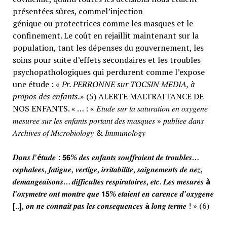
présentées sûres, commel’injection
génique ou protectrices comme les masques et le
confinement. Le coût en rejaillit maintenant sur la
population, tant les dépenses du gouvernement, les
soins pour suite d’effets secondaires et les troubles
psychopathologiques qui perdurent comme l’expose
une étude : «
Pr. PERRONNE sur TOCSIN MEDIA, à
propos des enfants.
» (5) ALERTE MALTRAITANCE DE
NOS ENFANTS. « … : « 𝐸𝑡𝑢𝑑𝑒 𝑠𝑢𝑟 𝑙𝑎 𝑠𝑎𝑡𝑢𝑟𝑎𝑡𝑖𝑜𝑛 𝑒𝑛 𝑜𝑥𝑦𝑔𝑒𝑛𝑒
𝑚𝑒𝑠𝑢𝑟𝑒𝑒 𝑠𝑢𝑟 𝑙𝑒𝑠 𝑒𝑛𝑓𝑎𝑛𝑡𝑠 𝑝𝑜𝑟𝑡𝑎𝑛𝑡 𝑑𝑒𝑠 𝑚𝑎𝑠𝑞𝑢𝑒𝑠 » 𝑝𝑢𝑏𝑙𝑖𝑒𝑒 𝑑𝑎𝑛𝑠
𝐴𝑟𝑐ℎ𝑖𝑣𝑒𝑠 𝑜𝑓 𝑀𝑖𝑐𝑟𝑜𝑏𝑖𝑜𝑙𝑜𝑔𝑦 & 𝐼𝑚𝑚𝑢𝑛𝑜𝑙𝑜𝑔𝑦
𝑫𝒂𝒏𝒔 𝒍’
é
𝒕𝒖𝒅𝒆 : 𝟱𝟲% 𝒅𝒆𝒔 𝒆𝒏𝒇𝒂𝒏𝒕𝒔 𝒔𝒐𝒖𝒇𝒇𝒓𝒂𝒊𝒆𝒏𝒕 𝒅𝒆 𝒕𝒓𝒐𝒖𝒃𝒍𝒆𝒔…
𝒄𝒆𝒑𝒉𝒂𝒍𝒆𝒆𝒔, 𝒇𝒂𝒕𝒊𝒈𝒖𝒆, 𝒗𝒆𝒓𝒕𝒊𝒈𝒆, 𝒊𝒓𝒓𝒊𝒕𝒂𝒃𝒊𝒍𝒊𝒕𝒆, 𝒔𝒂𝒊𝒈𝒏𝒆𝒎𝒆𝒏𝒕𝒔 𝒅𝒆 𝒏𝒆𝒛,
𝒅𝒆𝒎𝒂𝒏𝒈𝒆𝒂𝒊𝒔𝒐𝒏𝒔… 𝒅𝒊𝒇𝒇𝒊𝒄𝒖𝒍𝒕𝒆𝒔 𝒓𝒆𝒔𝒑𝒊𝒓𝒂𝒕𝒐𝒊𝒓𝒆𝒔, 𝒆𝒕𝒄. 𝑳𝒆𝒔 𝒎𝒆𝒔𝒖𝒓𝒆𝒔
à
𝒍’𝒐𝒙𝒚𝒎𝒆𝒕𝒓𝒆 𝒐𝒏𝒕 𝒎𝒐𝒏𝒕𝒓𝒆 𝒒𝒖𝒆 𝟭𝟱% 𝒆𝒕𝒂𝒊𝒆𝒏𝒕 𝒆𝒏 𝒄𝒂𝒓𝒆𝒏𝒄𝒆 𝒅’𝒐𝒙𝒚𝒈𝒆𝒏𝒆
[..], 𝒐𝒏 𝒏𝒆 𝒄𝒐𝒏𝒏𝒂𝒊𝒕 𝒑𝒂𝒔 𝒍𝒆𝒔 𝒄𝒐𝒏𝒔𝒆𝒒𝒖𝒆𝒏𝒄𝒆𝒔
à
𝒍𝒐𝒏𝒈 𝒕𝒆𝒓𝒎𝒆 ! » (6)