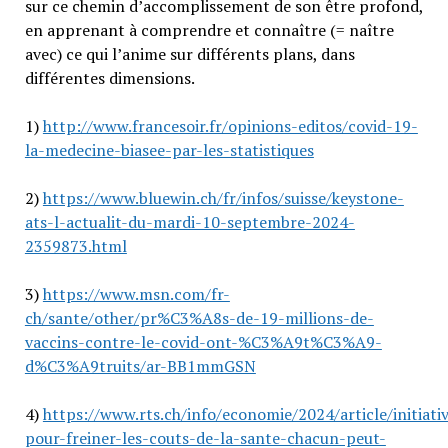
sur ce chemin d’accomplissement de son être profond,
en apprenant à comprendre et connaître (= naître
avec) ce qui l’anime sur différents plans, dans
différentes dimensions.
1)
http://www.francesoir.fr/opinions-editos/covid-19-
la-medecine-biasee-par-les-statistiques
2)
https://www.bluewin.ch/fr/infos/suisse/keystone-
ats-l-actualit-du-mardi-10-septembre-2024-
2359873.html
3)
https://www.msn.com/fr-
ch/sante/other/pr%C3%A8s-de-19-millions-de-
vaccins-contre-le-covid-ont-%C3%A9t%C3%A9-
d%C3%A9truits/ar-BB1mmGSN
4)
https://www.rts.ch/info/economie/2024/article/initiati
pour-freiner-les-couts-de-la-sante-chacun-peut-