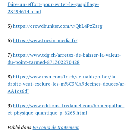
faire-un-effort-pour-eviter-le-gaspillage-
28494614.html
5)
https://crowdbunker.com/v/QkL4PzZsrg
6)
https://www.tocsin-media.fr/
7)
https://www.tdg.ch/arretez-de-baisser-la-valeur-
du-point-tarmed-871302270428
8)
https://www.msn.com/fr-ch/actualite/other/la-
droite-veut-exclure-les-m%C3%A9decines-douces/ar-
AA1qs6dJ
9)
https://www.editions-tredaniel.com/homeopathie-
et-physique-quantique-p-6265.html
Publié dans
En cours de traitement