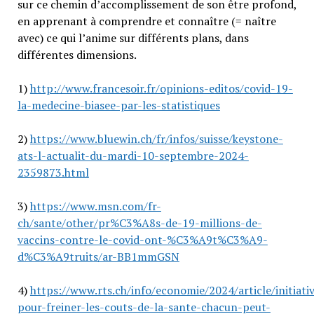
sur ce chemin d’accomplissement de son être profond,
en apprenant à comprendre et connaître (= naître
avec) ce qui l’anime sur différents plans, dans
différentes dimensions.
1)
http://www.francesoir.fr/opinions-editos/covid-19-
la-medecine-biasee-par-les-statistiques
2)
https://www.bluewin.ch/fr/infos/suisse/keystone-
ats-l-actualit-du-mardi-10-septembre-2024-
2359873.html
3)
https://www.msn.com/fr-
ch/sante/other/pr%C3%A8s-de-19-millions-de-
vaccins-contre-le-covid-ont-%C3%A9t%C3%A9-
d%C3%A9truits/ar-BB1mmGSN
4)
https://www.rts.ch/info/economie/2024/article/initiati
pour-freiner-les-couts-de-la-sante-chacun-peut-