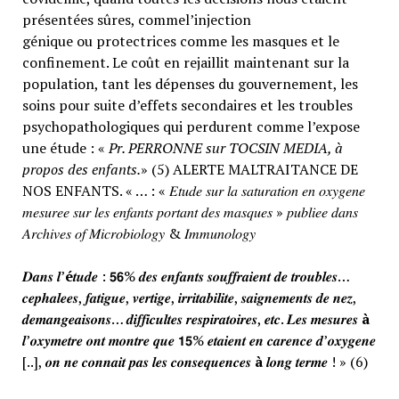
présentées sûres, commel’injection
génique ou protectrices comme les masques et le
confinement. Le coût en rejaillit maintenant sur la
population, tant les dépenses du gouvernement, les
soins pour suite d’effets secondaires et les troubles
psychopathologiques qui perdurent comme l’expose
une étude : «
Pr. PERRONNE sur TOCSIN MEDIA, à
propos des enfants.
» (5) ALERTE MALTRAITANCE DE
NOS ENFANTS. « … : « 𝐸𝑡𝑢𝑑𝑒 𝑠𝑢𝑟 𝑙𝑎 𝑠𝑎𝑡𝑢𝑟𝑎𝑡𝑖𝑜𝑛 𝑒𝑛 𝑜𝑥𝑦𝑔𝑒𝑛𝑒
𝑚𝑒𝑠𝑢𝑟𝑒𝑒 𝑠𝑢𝑟 𝑙𝑒𝑠 𝑒𝑛𝑓𝑎𝑛𝑡𝑠 𝑝𝑜𝑟𝑡𝑎𝑛𝑡 𝑑𝑒𝑠 𝑚𝑎𝑠𝑞𝑢𝑒𝑠 » 𝑝𝑢𝑏𝑙𝑖𝑒𝑒 𝑑𝑎𝑛𝑠
𝐴𝑟𝑐ℎ𝑖𝑣𝑒𝑠 𝑜𝑓 𝑀𝑖𝑐𝑟𝑜𝑏𝑖𝑜𝑙𝑜𝑔𝑦 & 𝐼𝑚𝑚𝑢𝑛𝑜𝑙𝑜𝑔𝑦
𝑫𝒂𝒏𝒔 𝒍’
é
𝒕𝒖𝒅𝒆 : 𝟱𝟲% 𝒅𝒆𝒔 𝒆𝒏𝒇𝒂𝒏𝒕𝒔 𝒔𝒐𝒖𝒇𝒇𝒓𝒂𝒊𝒆𝒏𝒕 𝒅𝒆 𝒕𝒓𝒐𝒖𝒃𝒍𝒆𝒔…
𝒄𝒆𝒑𝒉𝒂𝒍𝒆𝒆𝒔, 𝒇𝒂𝒕𝒊𝒈𝒖𝒆, 𝒗𝒆𝒓𝒕𝒊𝒈𝒆, 𝒊𝒓𝒓𝒊𝒕𝒂𝒃𝒊𝒍𝒊𝒕𝒆, 𝒔𝒂𝒊𝒈𝒏𝒆𝒎𝒆𝒏𝒕𝒔 𝒅𝒆 𝒏𝒆𝒛,
𝒅𝒆𝒎𝒂𝒏𝒈𝒆𝒂𝒊𝒔𝒐𝒏𝒔… 𝒅𝒊𝒇𝒇𝒊𝒄𝒖𝒍𝒕𝒆𝒔 𝒓𝒆𝒔𝒑𝒊𝒓𝒂𝒕𝒐𝒊𝒓𝒆𝒔, 𝒆𝒕𝒄. 𝑳𝒆𝒔 𝒎𝒆𝒔𝒖𝒓𝒆𝒔
à
𝒍’𝒐𝒙𝒚𝒎𝒆𝒕𝒓𝒆 𝒐𝒏𝒕 𝒎𝒐𝒏𝒕𝒓𝒆 𝒒𝒖𝒆 𝟭𝟱% 𝒆𝒕𝒂𝒊𝒆𝒏𝒕 𝒆𝒏 𝒄𝒂𝒓𝒆𝒏𝒄𝒆 𝒅’𝒐𝒙𝒚𝒈𝒆𝒏𝒆
[..], 𝒐𝒏 𝒏𝒆 𝒄𝒐𝒏𝒏𝒂𝒊𝒕 𝒑𝒂𝒔 𝒍𝒆𝒔 𝒄𝒐𝒏𝒔𝒆𝒒𝒖𝒆𝒏𝒄𝒆𝒔
à
𝒍𝒐𝒏𝒈 𝒕𝒆𝒓𝒎𝒆 ! » (6)