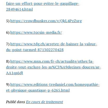
faire-un-effort-pour-eviter-le-gaspillage-
28494614.html
5)
https://crowdbunker.com/v/QkL4PzZsrg
6)
https://www.tocsin-media.fr/
7)
https://www.tdg.ch/arretez-de-baisser-la-valeur-
du-point-tarmed-871302270428
8)
https://www.msn.com/fr-ch/actualite/other/la-
droite-veut-exclure-les-m%C3%A9decines-douces/ar-
AA1qs6dJ
9)
https://www.editions-tredaniel.com/homeopathie-
et-physique-quantique-p-6265.html
Publié dans
En cours de traitement