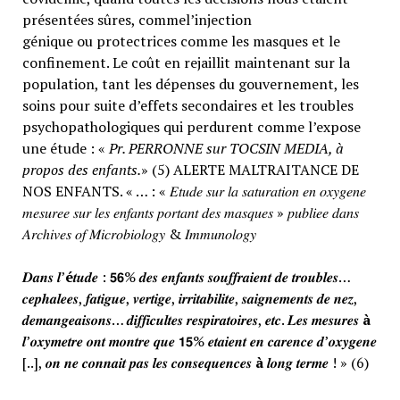
présentées sûres, commel’injection
génique ou protectrices comme les masques et le
confinement. Le coût en rejaillit maintenant sur la
population, tant les dépenses du gouvernement, les
soins pour suite d’effets secondaires et les troubles
psychopathologiques qui perdurent comme l’expose
une étude : «
Pr. PERRONNE sur TOCSIN MEDIA, à
propos des enfants.
» (5) ALERTE MALTRAITANCE DE
NOS ENFANTS. « … : « 𝐸𝑡𝑢𝑑𝑒 𝑠𝑢𝑟 𝑙𝑎 𝑠𝑎𝑡𝑢𝑟𝑎𝑡𝑖𝑜𝑛 𝑒𝑛 𝑜𝑥𝑦𝑔𝑒𝑛𝑒
𝑚𝑒𝑠𝑢𝑟𝑒𝑒 𝑠𝑢𝑟 𝑙𝑒𝑠 𝑒𝑛𝑓𝑎𝑛𝑡𝑠 𝑝𝑜𝑟𝑡𝑎𝑛𝑡 𝑑𝑒𝑠 𝑚𝑎𝑠𝑞𝑢𝑒𝑠 » 𝑝𝑢𝑏𝑙𝑖𝑒𝑒 𝑑𝑎𝑛𝑠
𝐴𝑟𝑐ℎ𝑖𝑣𝑒𝑠 𝑜𝑓 𝑀𝑖𝑐𝑟𝑜𝑏𝑖𝑜𝑙𝑜𝑔𝑦 & 𝐼𝑚𝑚𝑢𝑛𝑜𝑙𝑜𝑔𝑦
𝑫𝒂𝒏𝒔 𝒍’
é
𝒕𝒖𝒅𝒆 : 𝟱𝟲% 𝒅𝒆𝒔 𝒆𝒏𝒇𝒂𝒏𝒕𝒔 𝒔𝒐𝒖𝒇𝒇𝒓𝒂𝒊𝒆𝒏𝒕 𝒅𝒆 𝒕𝒓𝒐𝒖𝒃𝒍𝒆𝒔…
𝒄𝒆𝒑𝒉𝒂𝒍𝒆𝒆𝒔, 𝒇𝒂𝒕𝒊𝒈𝒖𝒆, 𝒗𝒆𝒓𝒕𝒊𝒈𝒆, 𝒊𝒓𝒓𝒊𝒕𝒂𝒃𝒊𝒍𝒊𝒕𝒆, 𝒔𝒂𝒊𝒈𝒏𝒆𝒎𝒆𝒏𝒕𝒔 𝒅𝒆 𝒏𝒆𝒛,
𝒅𝒆𝒎𝒂𝒏𝒈𝒆𝒂𝒊𝒔𝒐𝒏𝒔… 𝒅𝒊𝒇𝒇𝒊𝒄𝒖𝒍𝒕𝒆𝒔 𝒓𝒆𝒔𝒑𝒊𝒓𝒂𝒕𝒐𝒊𝒓𝒆𝒔, 𝒆𝒕𝒄. 𝑳𝒆𝒔 𝒎𝒆𝒔𝒖𝒓𝒆𝒔
à
𝒍’𝒐𝒙𝒚𝒎𝒆𝒕𝒓𝒆 𝒐𝒏𝒕 𝒎𝒐𝒏𝒕𝒓𝒆 𝒒𝒖𝒆 𝟭𝟱% 𝒆𝒕𝒂𝒊𝒆𝒏𝒕 𝒆𝒏 𝒄𝒂𝒓𝒆𝒏𝒄𝒆 𝒅’𝒐𝒙𝒚𝒈𝒆𝒏𝒆
[..], 𝒐𝒏 𝒏𝒆 𝒄𝒐𝒏𝒏𝒂𝒊𝒕 𝒑𝒂𝒔 𝒍𝒆𝒔 𝒄𝒐𝒏𝒔𝒆𝒒𝒖𝒆𝒏𝒄𝒆𝒔
à
𝒍𝒐𝒏𝒈 𝒕𝒆𝒓𝒎𝒆 ! » (6)