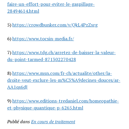
faire-un-effort-pour-eviter-le-gaspillage-
28494614.html
5)
https://crowdbunker.com/v/QkL4PzZsrg
6)
https://www.tocsin-media.fr/
7)
https://www.tdg.ch/arretez-de-baisser-la-valeur-
du-point-tarmed-871302270428
8)
https://www.msn.com/fr-ch/actualite/other/la-
droite-veut-exclure-les-m%C3%A9decines-douces/ar-
AA1qs6dJ
9)
https://www.editions-tredaniel.com/homeopathie-
et-physique-quantique-p-6265.html
Publié dans
En cours de traitement