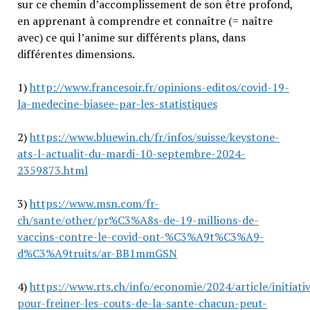
sur ce chemin d’accomplissement de son être profond,
en apprenant à comprendre et connaître (= naître
avec) ce qui l’anime sur différents plans, dans
différentes dimensions.
1)
http://www.francesoir.fr/opinions-editos/covid-19-
la-medecine-biasee-par-les-statistiques
2)
https://www.bluewin.ch/fr/infos/suisse/keystone-
ats-l-actualit-du-mardi-10-septembre-2024-
2359873.html
3)
https://www.msn.com/fr-
ch/sante/other/pr%C3%A8s-de-19-millions-de-
vaccins-contre-le-covid-ont-%C3%A9t%C3%A9-
d%C3%A9truits/ar-BB1mmGSN
4)
https://www.rts.ch/info/economie/2024/article/initiati
pour-freiner-les-couts-de-la-sante-chacun-peut-