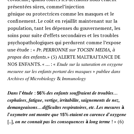
présentées sûres, commel’injection
génique ou protectrices comme les masques et le
confinement. Le coût en rejaillit maintenant sur la
population, tant les dépenses du gouvernement, les
soins pour suite d’effets secondaires et les troubles
psychopathologiques qui perdurent comme l’expose
une étude : «
Pr. PERRONNE sur TOCSIN MEDIA, à
propos des enfants.
» (5) ALERTE MALTRAITANCE DE
NOS ENFANTS. « … : « 𝐸𝑡𝑢𝑑𝑒 𝑠𝑢𝑟 𝑙𝑎 𝑠𝑎𝑡𝑢𝑟𝑎𝑡𝑖𝑜𝑛 𝑒𝑛 𝑜𝑥𝑦𝑔𝑒𝑛𝑒
𝑚𝑒𝑠𝑢𝑟𝑒𝑒 𝑠𝑢𝑟 𝑙𝑒𝑠 𝑒𝑛𝑓𝑎𝑛𝑡𝑠 𝑝𝑜𝑟𝑡𝑎𝑛𝑡 𝑑𝑒𝑠 𝑚𝑎𝑠𝑞𝑢𝑒𝑠 » 𝑝𝑢𝑏𝑙𝑖𝑒𝑒 𝑑𝑎𝑛𝑠
𝐴𝑟𝑐ℎ𝑖𝑣𝑒𝑠 𝑜𝑓 𝑀𝑖𝑐𝑟𝑜𝑏𝑖𝑜𝑙𝑜𝑔𝑦 & 𝐼𝑚𝑚𝑢𝑛𝑜𝑙𝑜𝑔𝑦
𝑫𝒂𝒏𝒔 𝒍’
é
𝒕𝒖𝒅𝒆 : 𝟱𝟲% 𝒅𝒆𝒔 𝒆𝒏𝒇𝒂𝒏𝒕𝒔 𝒔𝒐𝒖𝒇𝒇𝒓𝒂𝒊𝒆𝒏𝒕 𝒅𝒆 𝒕𝒓𝒐𝒖𝒃𝒍𝒆𝒔…
𝒄𝒆𝒑𝒉𝒂𝒍𝒆𝒆𝒔, 𝒇𝒂𝒕𝒊𝒈𝒖𝒆, 𝒗𝒆𝒓𝒕𝒊𝒈𝒆, 𝒊𝒓𝒓𝒊𝒕𝒂𝒃𝒊𝒍𝒊𝒕𝒆, 𝒔𝒂𝒊𝒈𝒏𝒆𝒎𝒆𝒏𝒕𝒔 𝒅𝒆 𝒏𝒆𝒛,
𝒅𝒆𝒎𝒂𝒏𝒈𝒆𝒂𝒊𝒔𝒐𝒏𝒔… 𝒅𝒊𝒇𝒇𝒊𝒄𝒖𝒍𝒕𝒆𝒔 𝒓𝒆𝒔𝒑𝒊𝒓𝒂𝒕𝒐𝒊𝒓𝒆𝒔, 𝒆𝒕𝒄. 𝑳𝒆𝒔 𝒎𝒆𝒔𝒖𝒓𝒆𝒔
à
𝒍’𝒐𝒙𝒚𝒎𝒆𝒕𝒓𝒆 𝒐𝒏𝒕 𝒎𝒐𝒏𝒕𝒓𝒆 𝒒𝒖𝒆 𝟭𝟱% 𝒆𝒕𝒂𝒊𝒆𝒏𝒕 𝒆𝒏 𝒄𝒂𝒓𝒆𝒏𝒄𝒆 𝒅’𝒐𝒙𝒚𝒈𝒆𝒏𝒆
[..], 𝒐𝒏 𝒏𝒆 𝒄𝒐𝒏𝒏𝒂𝒊𝒕 𝒑𝒂𝒔 𝒍𝒆𝒔 𝒄𝒐𝒏𝒔𝒆𝒒𝒖𝒆𝒏𝒄𝒆𝒔
à
𝒍𝒐𝒏𝒈 𝒕𝒆𝒓𝒎𝒆 ! » (6)