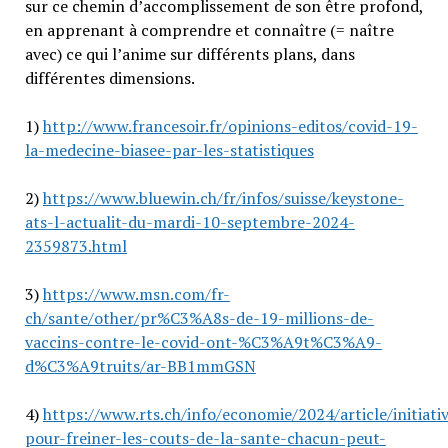
sur ce chemin d’accomplissement de son être profond,
en apprenant à comprendre et connaître (= naître
avec) ce qui l’anime sur différents plans, dans
différentes dimensions.
1)
http://www.francesoir.fr/opinions-editos/covid-19-
la-medecine-biasee-par-les-statistiques
2)
https://www.bluewin.ch/fr/infos/suisse/keystone-
ats-l-actualit-du-mardi-10-septembre-2024-
2359873.html
3)
https://www.msn.com/fr-
ch/sante/other/pr%C3%A8s-de-19-millions-de-
vaccins-contre-le-covid-ont-%C3%A9t%C3%A9-
d%C3%A9truits/ar-BB1mmGSN
4)
https://www.rts.ch/info/economie/2024/article/initiati
pour-freiner-les-couts-de-la-sante-chacun-peut-