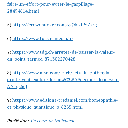
faire-un-effort-pour-eviter-le-gaspillage-
28494614.html
5)
https://crowdbunker.com/v/QkL4PzZsrg
6)
https://www.tocsin-media.fr/
7)
https://www.tdg.ch/arretez-de-baisser-la-valeur-
du-point-tarmed-871302270428
8)
https://www.msn.com/fr-ch/actualite/other/la-
droite-veut-exclure-les-m%C3%A9decines-douces/ar-
AA1qs6dJ
9)
https://www.editions-tredaniel.com/homeopathie-
et-physique-quantique-p-6265.html
Publié dans
En cours de traitement