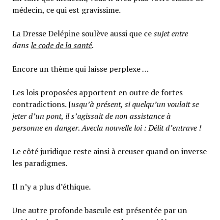
médecin, ce qui est gravissime.
La Dresse Delépine soulève aussi que ce
sujet entre
dans
le code de la santé
.
Encore un thème qui laisse perplexe …
Les lois proposées apportent en outre de fortes
contradictions. J
usqu’à présent,
si q
uel
q
u’u
n v
oulai
t se
jeter
d
’un pont,
il s’agissait de
non assistance à
pers
onne
en danger. Av
ec
la nouvelle loi : Délit d’entrave !
Le côté juridique reste ainsi à creuser quand on inverse
les paradigmes.
Il n’y a plus d’éthique.
Une autre profonde bascule est présentée par un