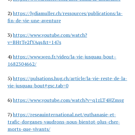
2)
https://lydiamuller.ch/ressources/publications/la-
fin-de-vie-une-aventure
3)
https://www.youtube.com/watch?
v=BHtTe2fYAqs&t=147s
4)
https://www.weo.fr/video/la-vie-jusquau-bout–
1682304662/
5)
https://pulsations.hug.ch/article/la-vie-reste-de-la-
vie-jusquau-bout#gsc.tab=0
6)
https://www.youtube.com/watch?v=q1zLT4HZmsg
7)
https://reseauinternational.net/euthanasie-et-
trafic-dorganes-vaudrons-nous-bientot-plus-cher-
morts-que-vivants/